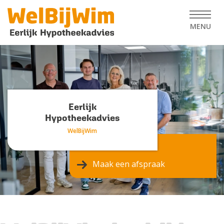
MENU
Eerlijk
Hypotheekadvies
WelBijWim
Maak een afspraak